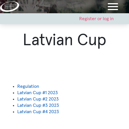
Skip
to
main
User
Register or log in
account
content
menu
Latvian Cup
Regulation
Latvian Cup #1 2023
Latvian Cup #2 2023
Latvian Cup #3 2023
Latvian Cup #4 2023