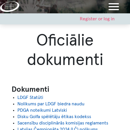
Skip
to
main
User
Register or log in
account
content
menu
Oficiālie
dokumenti
Dokumenti
LDGF Statūti
Nolikums par LDGF biedra naudu
PDGA noteikumi Latviski
Disku Golfa spēlētāju ētikas kodekss
Sacensību disciplinārās komisijas reglaments
Latvijas Čempionāta 2024 (LČ) nolikums