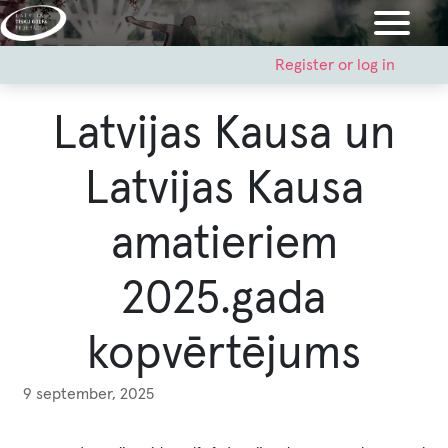
Skip
to
main
User
Register or log in
account
content
menu
Latvijas Kausa un
Latvijas Kausa
amatieriem
2025.gada
kopvērtējums
9 september, 2025