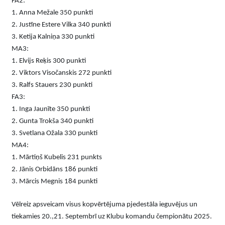
FA2:
1. Anna Mežale 350 punkti
2. Justīne Estere Vilka 340 punkti
3. Ketija Kalniņa 330 punkti
MA3:
1. Elvijs Reķis 300 punkti
2. Viktors Visočanskis 272 punkti
3. Ralfs Stauers 230 punkti
FA3:
1. Inga Jaunīte 350 punkti
2. Gunta Trokša 340 punkti
3. Svetlana Ožala 330 punkti
MA4:
1. Mārtiņš Kubelis 231 punkts
2. Jānis Orbidāns 186 punkti
3. Mārcis Megnis 184 punkti
Vēlreiz apsveicam visus kopvērtējuma pjedestāla ieguvējus un
tiekamies 20.,21. Septembrī uz Klubu komandu čempionātu 2025.