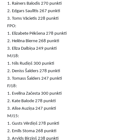
1.
Rainers Balodis 270 punkti
2. Edgars Saulītis 267 punkti
3. Toms Vācietis 228 punkti
FPO:
1. Elizabete Pēkšena 278 punkti
2. Helēna Bierne 268 punkti
3. Elīza Dalbiņa 249 punkti
MJ18:
1. Nils Rudiņš 300 punkti
2. Deniss Šalders 278 punkti
3. Tomass Šalders 247 punkti
FJ18:
1. Evelīna Začesta 300 punkti
2. Kate Balode 278 punkti
3. Alise Auziņa 247 punkti
MJ15:
1. Gusts Vērdiņš 278 punkti
2. Emīls Stoma 268 punkti
3. Arvīds Birziņš 238 punkti