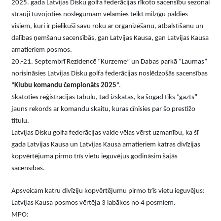
2025. gada Latvijas Disku golfa federācijas rīkoto sacensību sezonai
strauji tuvojoties noslēgumam vēlamies teikt milzīgu paldies
visiem, kuri ir pielikuši savu roku ar organizēšanu, atbalstīšanu un
dalības ņemšanu sacensībās, gan Latvijas Kausa, gan Latvijas Kausa
amatieriem posmos.
20.-21. Septembrī Rezidencē “Kurzeme” un Dabas parkā “Laumas”
norisināsies Latvijas Disku golfa federācijas noslēdzošās sacensības
“
Klubu komandu čempionāts 2025
”.
Skatoties reģistrācijas tabulu, tad izskatās, ka šogad tiks “gāzts”
jauns rekords ar komandu skaitu, kuras cīnīsies par šo prestižo
titulu.
Latvijas Disku golfa federācijas valde vēlas vērst uzmanību, ka šī
gada Latvijas Kausa un Latvijas Kausa amatieriem katras divīzijas
kopvērtējuma pirmo trīs vietu ieguvējus godināsim šajās
sacensībās.
Apsveicam katru divīziju kopvērtējumu pirmo trīs vietu ieguvējus:
Latvijas Kausa posmos vērtēja 3 labākos no 4 posmiem.
MPO: