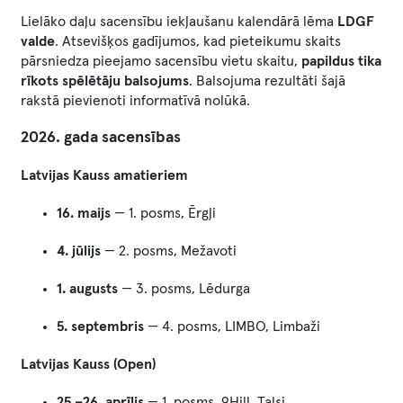
Lielāko daļu sacensību iekļaušanu kalendārā lēma
LDGF
valde
. Atsevišķos gadījumos, kad pieteikumu skaits
pārsniedza pieejamo sacensību vietu skaitu,
papildus tika
rīkots spēlētāju balsojums
. Balsojuma rezultāti šajā
rakstā pievienoti informatīvā nolūkā.
2026. gada sacensības
Latvijas Kauss amatieriem
16. maijs
— 1. posms, Ērgļi
4. jūlijs
— 2. posms, Mežavoti
1. augusts
— 3. posms, Lēdurga
5. septembris
— 4. posms, LIMBO, Limbaži
Latvijas Kauss (Open)
25.–26. aprīlis
— 1. posms, 9Hill, Talsi