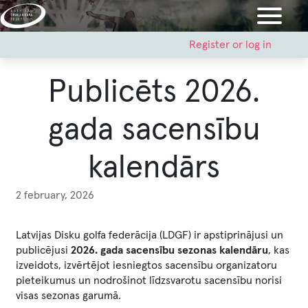
Skip
to
main
User
Register or log in
account
content
menu
Publicēts 2026.
gada sacensību
kalendārs
2 february, 2026
Latvijas Disku golfa federācija (LDGF) ir apstiprinājusi un
publicējusi
2026. gada sacensību sezonas kalendāru
, kas
izveidots, izvērtējot iesniegtos sacensību organizatoru
pieteikumus un nodrošinot līdzsvarotu sacensību norisi
visas sezonas garumā.