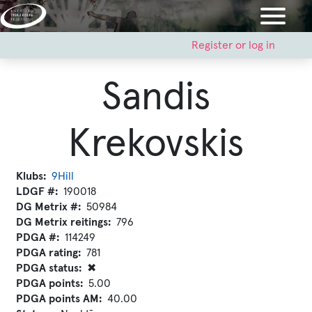
Skip
to
main
User
Register or log in
account
content
menu
Sandis
Krekovskis
Klubs
9Hill
LDGF #
190018
DG Metrix #
50984
DG Metrix reitings
796
PDGA #
114249
PDGA rating
781
PDGA status
✖
PDGA points
5.00
PDGA points AM
40.00