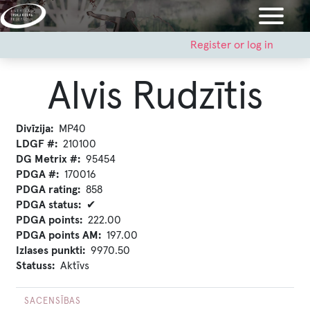
Skip
to
main
User
Register or log in
account
content
menu
Alvis Rudzītis
Divīzija
MP40
LDGF #
210100
DG Metrix #
95454
PDGA #
170016
PDGA rating
858
PDGA status
✔
PDGA points
222.00
PDGA points AM
197.00
Izlases punkti
9970.50
Statuss
Aktīvs
SACENSĪBAS