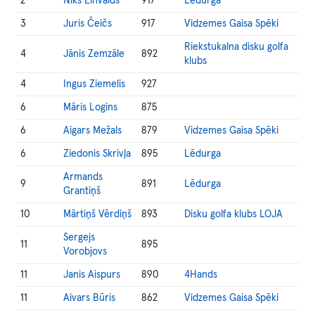
2
Niks Eihvalds
917
Lēdurga
3
Juris Čeičs
917
Vidzemes Gaisa Spēki
Riekstukalna disku golfa
4
Jānis Zemzāle
892
klubs
4
Ingus Ziemelis
927
6
Māris Logins
875
6
Aigars Mežals
879
Vidzemes Gaisa Spēki
6
Ziedonis Skrivļa
895
Lēdurga
Armands
9
891
Lēdurga
Grantiņš
10
Mārtiņš Vērdiņš
893
Disku golfa klubs LOJA
Sergejs
11
895
Vorobjovs
11
Janis Aispurs
890
4Hands
11
Aivars Būris
862
Vidzemes Gaisa Spēki