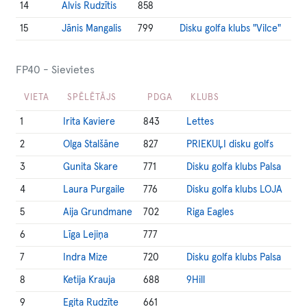
14
Alvis Rudzītis
858
15
Jānis Mangalis
799
Disku golfa klubs "Vilce"
FP40 - Sievietes
VIETA
SPĒLĒTĀJS
PDGA
KLUBS
1
Irita Kaviere
843
Lettes
2
Olga Stalšāne
827
PRIEKUĻI disku golfs
3
Gunita Skare
771
Disku golfa klubs Palsa
4
Laura Purgaile
776
Disku golfa klubs LOJA
5
Aija Grundmane
702
Riga Eagles
6
Līga Lejiņa
777
7
Indra Mize
720
Disku golfa klubs Palsa
8
Ketija Krauja
688
9Hill
9
Egita Rudzīte
661