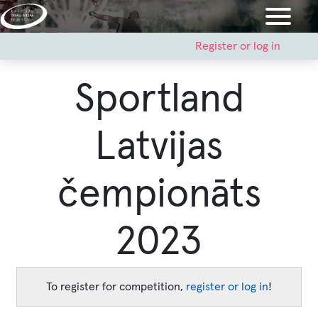
Skip
to
main
User
Register or log in
account
content
menu
Sportland
Latvijas
čempionāts
2023
To register for competition,
register or log in
!