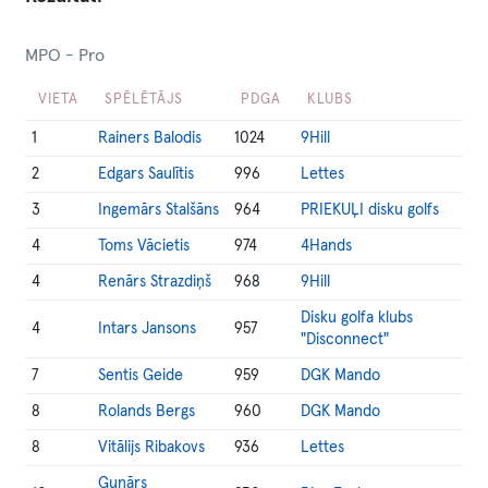
MPO - Pro
VIETA
SPĒLĒTĀJS
PDGA
KLUBS
1
Rainers Balodis
1024
9Hill
2
Edgars Saulītis
996
Lettes
3
Ingemārs Stalšāns
964
PRIEKUĻI disku golfs
4
Toms Vācietis
974
4Hands
4
Renārs Strazdiņš
968
9Hill
Disku golfa klubs
4
Intars Jansons
957
"Disconnect"
7
Sentis Geide
959
DGK Mando
8
Rolands Bergs
960
DGK Mando
8
Vitālijs Ribakovs
936
Lettes
Gunārs