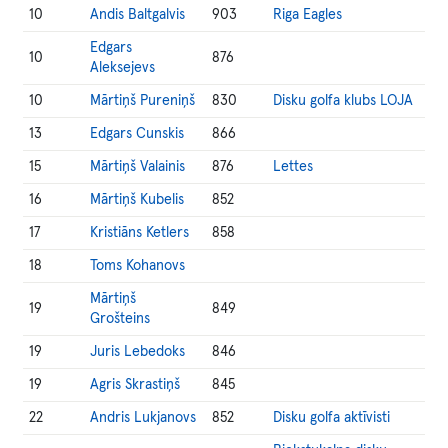
10
Andis Baltgalvis
903
Riga Eagles
Edgars
10
876
Aleksejevs
10
Mārtiņš Pureniņš
830
Disku golfa klubs LOJA
13
Edgars Cunskis
866
15
Mārtiņš Valainis
876
Lettes
16
Mārtiņš Kubelis
852
17
Kristiāns Ketlers
858
18
Toms Kohanovs
Mārtiņš
19
849
Grošteins
19
Juris Lebedoks
846
19
Agris Skrastiņš
845
22
Andris Lukjanovs
852
Disku golfa aktīvisti