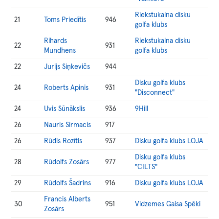
Riekstukalna disku
21
Toms Priedītis
946
golfa klubs
Rihards
Riekstukalna disku
22
931
Mundhens
golfa klubs
22
Jurijs Siņkevičs
944
Disku golfa klubs
24
Roberts Apinis
931
"Disconnect"
24
Uvis Sūnākslis
936
9Hill
26
Nauris Sirmacis
917
26
Rūdis Rozītis
937
Disku golfa klubs LOJA
Disku golfa klubs
28
Rūdolfs Zosārs
977
"CILTS"
29
Rūdolfs Šadrins
916
Disku golfa klubs LOJA
Francis Alberts
30
951
Vidzemes Gaisa Spēki
Zosārs