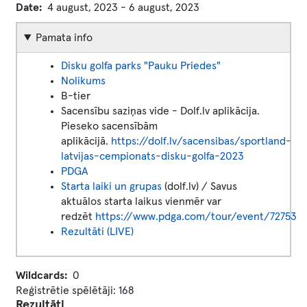
Date
4 august, 2023
-
6 august, 2023
Pamata info
Disku golfa parks "Pauku Priedes"
Nolikums
B-tier
Sacensību saziņas vide - Dolf.lv aplikācija.
Pieseko sacensībām
aplikācijā.
https://dolf.lv/sacensibas/sportland-
latvijas-cempionats-disku-golfa-2023
PDGA
Starta laiki un grupas
(dolf.lv) / Savus
aktuālos starta laikus vienmēr var
redzēt
https://www.pdga.com/tour/event/72753
Rezultāti (LIVE)
Wildcards
0
Reģistrētie spēlētāji: 168
Rezultāti