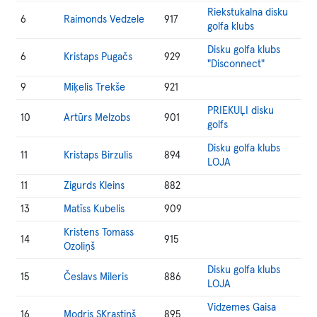
Riekstukalna disku
6
Raimonds Vedzele
917
golfa klubs
Disku golfa klubs
6
Kristaps Pugačs
929
"Disconnect"
9
Miķelis Trekše
921
PRIEKUĻI disku
10
Artūrs Melzobs
901
golfs
Disku golfa klubs
11
Kristaps Birzulis
894
LOJA
11
Zigurds Kleins
882
13
Matīss Kubelis
909
Kristens Tomass
14
915
Ozoliņš
Disku golfa klubs
15
Česlavs Mileris
886
LOJA
Vidzemes Gaisa
16
Modris SKrastiņš
895