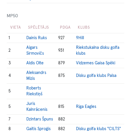
MP50
VIETA
SPĒLĒTĀJS
PDGA
KLUBS
1
Dainis Ruks
927
9Hill
Aigars
Riekstukalna disku golfa
2
931
Sirmovičs
klubs
3
Aldis Olte
879
Vidzemes Gaisa Spēki
Aleksandrs
4
875
Disku golfa klubs Palsa
Mizis
Roberts
5
Riekstiņš
Juris
5
815
Riga Eagles
Kalnrācenis
7
Dzintars Špuns
882
8
Gaitis Sproģis
882
Disku golfa klubs "CILTS"