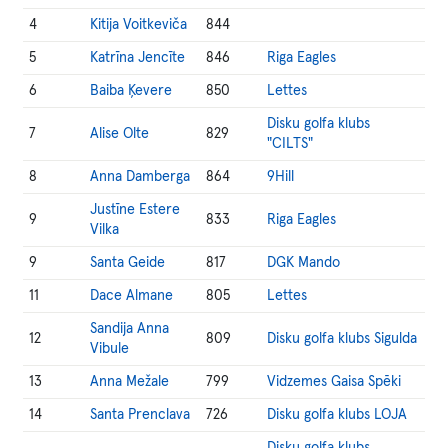
4
Kitija Voitkeviča
844
5
Katrīna Jencīte
846
Riga Eagles
6
Baiba Ķevere
850
Lettes
Disku golfa klubs
7
Alise Olte
829
"CILTS"
8
Anna Damberga
864
9Hill
Justīne Estere
9
833
Riga Eagles
Vilka
9
Santa Geide
817
DGK Mando
11
Dace Almane
805
Lettes
Sandija Anna
12
809
Disku golfa klubs Sigulda
Vibule
13
Anna Mežale
799
Vidzemes Gaisa Spēki
14
Santa Prenclava
726
Disku golfa klubs LOJA