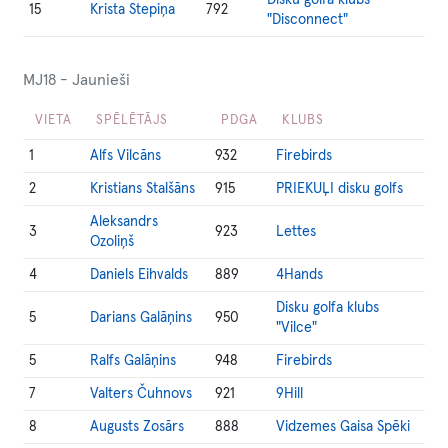
Disku golfa klubs
15
Krista Stepiņa
792
"Disconnect"
MJ18 - Jaunieši
VIETA
SPĒLĒTĀJS
PDGA
KLUBS
1
Alfs Vilcāns
932
Firebirds
2
Kristians Stalšāns
915
PRIEKUĻI disku golfs
Aleksandrs
3
923
Lettes
Ozoliņš
4
Daniels Eihvalds
889
4Hands
Disku golfa klubs
5
Darians Galāņins
950
"Vilce"
5
Ralfs Galāņins
948
Firebirds
7
Valters Čuhnovs
921
9Hill
8
Augusts Zosārs
888
Vidzemes Gaisa Spēki