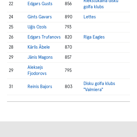
Riekstukalna disku
22
Edgars Gusts
856
golfa klubs
24
Gints Gavars
890
Lettes
25
Uğis Ozols
793
26
Edgars Trufanovs
820
Riga Eagles
28
Kārlis Ābele
870
29
Jānis Magons
857
Aleksejs
29
795
Fjodorovs
Disku golfa klubs
31
Reinis Bajors
803
"Valmiera"