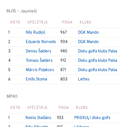
MJ15 - Jaunieši
VIETA
SPĒLĒTĀJS
PDGA
KLUBS
1
Nils Rudiņš
967
DGK Mando
2
Eduards Norvelis
904
DGK Mando
3
Deniss Šalders
940
Disku golfa klubs Palsa
4
Tomass Šalders
912
Disku golfa klubs Palsa
5
Mārcis Poļakovs
871
Disku golfa klubs Palsa
6
Emīls Stoma
803
Lettes
MP40
VIETA
SPĒLĒTĀJS
PDGA
KLUBS
1
Reinis Stalšāns
933
PRIEKUĻI disku golfs