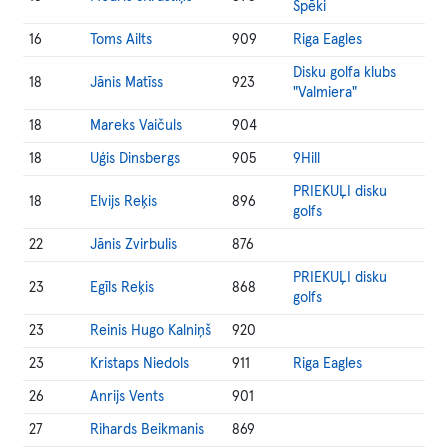
Spēki
16
Toms Ailts
909
Riga Eagles
Disku golfa klubs
18
Jānis Matīss
923
"Valmiera"
18
Mareks Vaičuls
904
18
Uģis Dinsbergs
905
9Hill
PRIEKUĻI disku
18
Elvijs Reķis
896
golfs
22
Jānis Zvirbulis
876
PRIEKUĻI disku
23
Egīls Reķis
868
golfs
23
Reinis Hugo Kalniņš
920
23
Kristaps Niedols
911
Riga Eagles
26
Anrijs Vents
901
27
Rihards Beikmanis
869