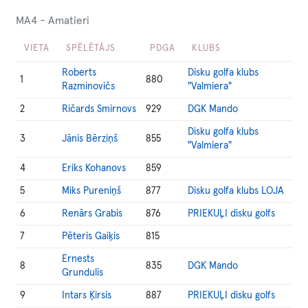
MA4 - Amatieri
VIETA
SPĒLĒTĀJS
PDGA
KLUBS
Roberts
Disku golfa klubs
1
880
Razminovičs
"Valmiera"
2
Ričards Smirnovs
929
DGK Mando
Disku golfa klubs
3
Jānis Bērziņš
855
"Valmiera"
4
Eriks Kohanovs
859
5
Miks Pureniņš
877
Disku golfa klubs LOJA
6
Renārs Grabis
876
PRIEKUĻI disku golfs
7
Pēteris Gaiķis
815
Ernests
8
835
DGK Mando
Grundulis
9
Intars Ķirsis
887
PRIEKUĻI disku golfs