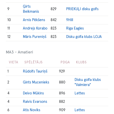
Ģirts
9
829
PRIEKUĻI disku golfs
Beikmanis
10
Arnis Pēkšens
842
9Hill
11
Andrejs Korabo
823
Riga Eagles
12
Māris Pureniņš
823
Disku golfa klubs LOJA
MA3 - Amatieri
VIETA
SPĒLĒTĀJS
PDGA
KLUBS
1
Rūdolfs Tauriņš
929
Disku golfa klubs
2
Gints Mucenieks
880
"Valmiera"
4
Deivo Mūkins
896
Lettes
4
Raivis Evarsons
882
6
Atis Noviks
909
Lettes