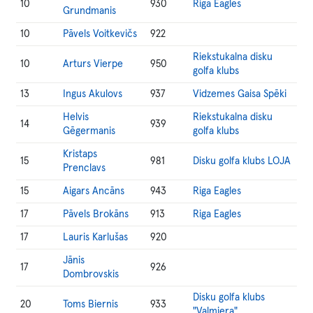
10
930
Riga Eagles
Grundmanis
10
Pāvels Voitkevičs
922
Riekstukalna disku
10
Arturs Vierpe
950
golfa klubs
13
Ingus Akulovs
937
Vidzemes Gaisa Spēki
Helvis
Riekstukalna disku
14
939
Gēgermanis
golfa klubs
Kristaps
15
981
Disku golfa klubs LOJA
Prenclavs
15
Aigars Ancāns
943
Riga Eagles
17
Pāvels Brokāns
913
Riga Eagles
17
Lauris Karlušas
920
Jānis
17
926
Dombrovskis
Disku golfa klubs
20
Toms Biernis
933
"Valmiera"