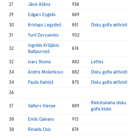
27
Jānis Ažēns
938
29
Edgars Eņģelis
889
30
Kristaps Legzdiņš
851
Disku golfa aktīvisti
31
Yurii Dyvysenko
902
Ingvilds Krišjānis
32
874
Baltpurviņš
32
Ivars Stoma
882
Lettes
34
Andris Mošenkovs
882
Disku golfa aktīvisti
34
Paulis Kalniņš
875
Disku golfa aktīvisti
36
Riekstukalna disku
37
Valters Vierpe
889
golfa klubs
38
Emils Galvans
913
38
Rinalds Osis
874