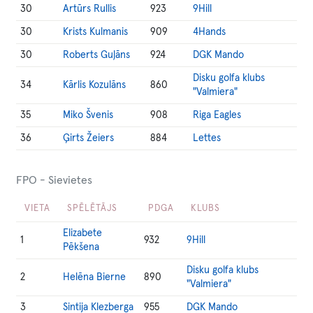
30
Artūrs Rullis
923
9Hill
30
Krists Kulmanis
909
4Hands
30
Roberts Guļāns
924
DGK Mando
Disku golfa klubs
34
Kārlis Kozulāns
860
"Valmiera"
35
Miko Švenis
908
Riga Eagles
36
Ģirts Žeiers
884
Lettes
FPO - Sievietes
VIETA
SPĒLĒTĀJS
PDGA
KLUBS
Elizabete
1
932
9Hill
Pēkšena
Disku golfa klubs
2
Helēna Bierne
890
"Valmiera"
3
Sintija Klezberga
955
DGK Mando