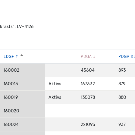
rkrasts", LV-4126
SAKĀRTOT
LDGF #
PDGA #
PDGA RE
DILSTOŠĀ
SECĪBĀ
160002
43604
893
160013
Aktīvs
167332
879
160019
Aktīvs
135078
880
160020
160024
221093
937