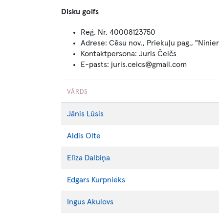
Disku golfs
Reģ. Nr. 40008123750
Adrese: Cēsu nov., Priekuļu pag., "Ninie
Kontaktpersona: Juris Čeičs
E-pasts: juris.ceics@gmail.com
VĀRDS
Jānis
Lūsis
Aldis
Olte
Elīza
Dalbiņa
Edgars
Kurpnieks
Ingus
Akulovs