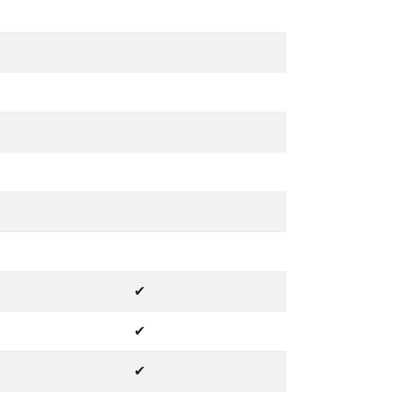
✔
✔
✔