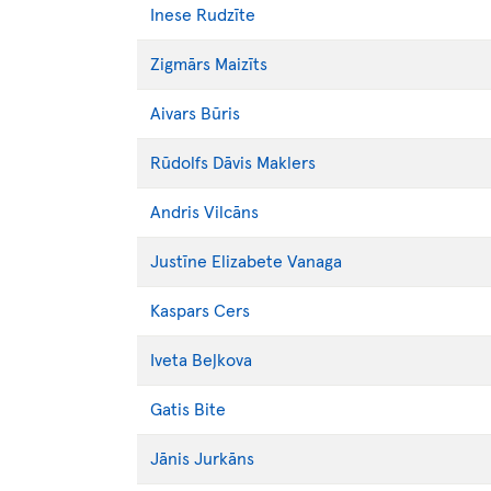
Inese
Rudzīte
Zigmārs
Maizīts
Aivars
Būris
Rūdolfs Dāvis
Maklers
Andris
Vilcāns
Justīne Elizabete
Vanaga
Kaspars
Cers
Iveta
Beļkova
Gatis
Bite
Jānis
Jurkāns