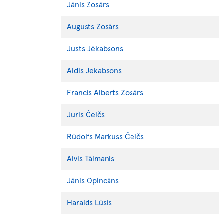
Jānis
Zosārs
Augusts
Zosārs
Justs
Jēkabsons
Aldis
Jekabsons
Francis Alberts
Zosārs
Juris
Čeičs
Rūdolfs Markuss
Čeičs
Aivis
Tālmanis
Jānis
Opincāns
Haralds
Lūsis