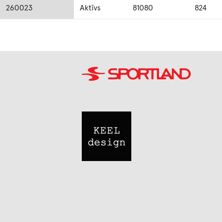
260023
Aktīvs
81080
824
Image
Image