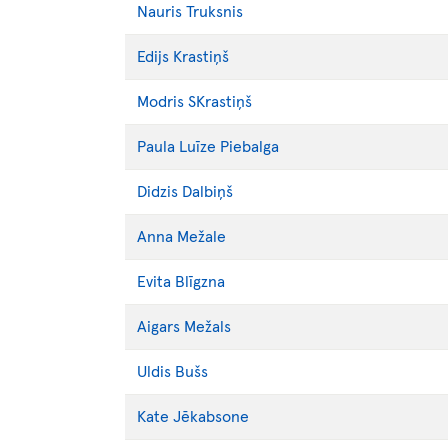
Nauris
Truksnis
Edijs
Krastiņš
Modris
SKrastiņš
Paula Luīze
Piebalga
Didzis
Dalbiņš
Anna
Mežale
Evita
Blīgzna
Aigars
Mežals
Uldis
Bušs
Kate
Jēkabsone