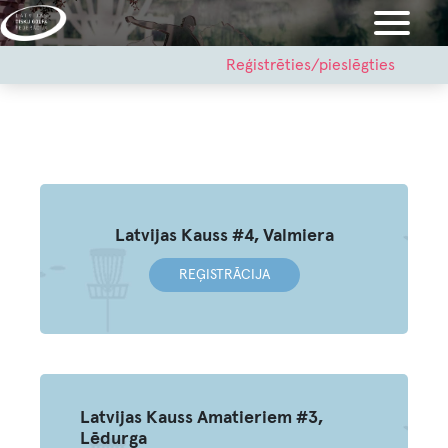
Pārlekt
uz
galveno
User
Reģistrēties/pieslēgties
account
saturu
menu
Latvijas Kauss #4, Valmiera
REĢISTRĀCIJA
Latvijas Kauss Amatieriem #3,
Lēdurga