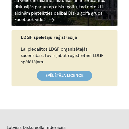
Ja vēlies iesaistīties aktuālās un interesantās
diskusijās par un ap disku golfu, tad noteikti
aicinām pieteikties dalībai Disku golfa grupai
Facebook vidē!
LDGF spēlētāju reģistrācija
Lai piedalītos LDGF organizētajās
sacensībās, tev ir jābūt reģistrētam LDGF
spēlētājam.
SPĒLĒTĀJA LICENCE
Latvijas Disku golfa federācija