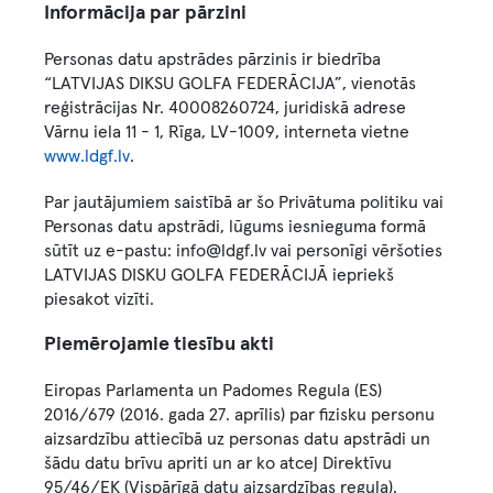
Informācija par pārzini
Personas datu apstrādes pārzinis ir biedrība
“LATVIJAS DIKSU GOLFA FEDERĀCIJA”, vienotās
reģistrācijas Nr. 40008260724, juridiskā adrese
Vārnu iela 11 - 1, Rīga, LV-1009, interneta vietne
www.ldgf.lv
.
Par jautājumiem saistībā ar šo Privātuma politiku vai
Personas datu apstrādi, lūgums iesnieguma formā
sūtīt uz e-pastu: info@ldgf.lv vai personīgi vēršoties
LATVIJAS DISKU GOLFA FEDERĀCIJĀ iepriekš
piesakot vizīti.
Piemērojamie tiesību akti
Eiropas Parlamenta un Padomes Regula (ES)
2016/679 (2016. gada 27. aprīlis) par fizisku personu
aizsardzību attiecībā uz personas datu apstrādi un
šādu datu brīvu apriti un ar ko atceļ Direktīvu
95/46/EK (Vispārīgā datu aizsardzības regula).