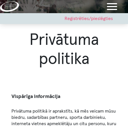
Pārlekt
uz
galveno
User
Reģistrēties/pieslēgties
account
saturu
menu
Privātuma
politika
Vispārīga informācija
Privātuma politikā ir aprakstīts, kā mēs veicam mūsu
biedru, sadarbības partneru, sporta darbinieku,
interneta vietnes apmeklētāju un citu personu, kuru