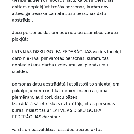
tiesību aktiem un nodrošinātu, ka Jūsu personas
datiem nepiekļūst trešās personas, kurām nav
attiecīga tiesiskā pamata Jūsu personas datu
apstrādei.
Jūsu personas datiem pēc nepieciešamības varētu
piekļūt:
LATVIJAS DISKU GOLFA FEDERĀCIJAS valdes locekļi,
darbinieki vai pilnvarotās personas, kurām, tas
nepieciešams darba uzdevumu vai pienākumu
izpildei;
personas datu apstrādātāji atbilstoši to sniegtajiem
pakalpojumiem un tikai nepieciešamā apjomā,
piemēram, auditori, datu bāzes
izstrādātājs/tehniskais uzturētājs, citas personas,
kuras ir saistītas ar LATVIJAS DISKU GOLFA
FEDERĀCIJAS darbību;
valsts un pašvaldības iestādes tiesību aktos