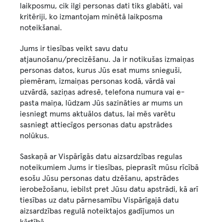
laikposmu, cik ilgi personas dati tiks glabāti, vai
kritēriji, ko izmantojam minētā laikposma
noteikšanai.
Jums ir tiesības veikt savu datu
atjaunošanu/precizēšanu. Ja ir notikušas izmaiņas
personas datos, kurus Jūs esat mums snieguši,
piemēram, izmaiņas personas kodā, vārdā vai
uzvārdā, saziņas adresē, telefona numura vai e-
pasta maiņa, lūdzam Jūs sazināties ar mums un
iesniegt mums aktuālos datus, lai mēs varētu
sasniegt attiecīgos personas datu apstrādes
nolūkus.
Saskaņā ar Vispārīgās datu aizsardzības regulas
noteikumiem Jums ir tiesības, pieprasīt mūsu rīcībā
esošu Jūsu personas datu dzēšanu, apstrādes
ierobežošanu, iebilst pret Jūsu datu apstrādi, kā arī
tiesības uz datu pārnesamību Vispārīgajā datu
aizsardzības regulā noteiktajos gadījumos un