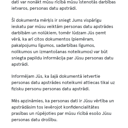
dati var nonākt mūsu rīcībā mūsu īstenotās darbības
ietvaros, personas datu apstrādi.
Šī dokumenta mērķis ir sniegt Jums vispārīgu
ieskatu par mūsu veiktām personas datu apstrādes
darbībām un nolūkiem, tomēr lūdzam Jūs ņemt
vērā, ka arī citos dokumentos (piemēram,
pakalpojumu līgumos, sadarbības līgumos,
nolikumos un izmantošanas noteikumos) var būt
sniegta papildu informācija par Jūsu personas datu
apstrādi.
Informējam Jūs, ka šajā dokumentā ietvertie
personas datu apstrādes noteikumi attiecas tikai uz
fizisku personu personas datu apstrādi.
Mēs apzināmies, ka personas dati ir Jūsu vērtība un
apstrādāsim tos ievērojot konfidencialitātes
prasības un rūpējoties par mūsu rīcībā esošo Jūsu
personas datu drošību.