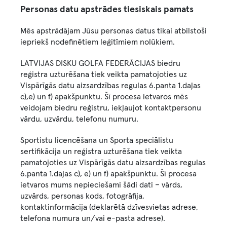
Personas datu apstrādes tiesiskais pamats
Mēs apstrādājam Jūsu personas datus tikai atbilstoši
iepriekš nodefinētiem leģitīmiem nolūkiem.
LATVIJAS DISKU GOLFA FEDERĀCIJAS biedru
reģistra uzturēšana tiek veikta pamatojoties uz
Vispārīgās datu aizsardzības regulas 6.panta 1.daļas
c),e) un f) apakšpunktu. Šī procesa ietvaros mēs
veidojam biedru reģistru, iekļaujot kontaktpersonu
vārdu, uzvārdu, telefonu numuru.
Sportistu licencēšana un Sporta speciālistu
sertifikācija un reģistra uzturēšana tiek veikta
pamatojoties uz Vispārīgās datu aizsardzības regulas
6.panta 1.daļas c), e) un f) apakšpunktu. Šī procesa
ietvaros mums nepieciešami šādi dati – vārds,
uzvārds, personas kods, fotogrāfija,
kontaktinformācija (deklarētā dzīvesvietas adrese,
telefona numura un/vai e-pasta adrese).