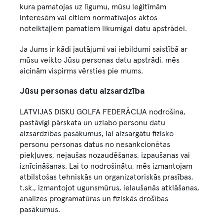
kura pamatojas uz līgumu, mūsu leģitīmām
interesēm vai citiem normatīvajos aktos
noteiktajiem pamatiem likumīgai datu apstrādei.
Ja Jums ir kādi jautājumi vai iebildumi saistībā ar
mūsu veikto Jūsu personas datu apstrādi, mēs
aicinām vispirms vērsties pie mums.
Jūsu personas datu aizsardzība
LATVIJAS DISKU GOLFA FEDERĀCIJA nodrošina,
pastāvīgi pārskata un uzlabo personu datu
aizsardzības pasākumus, lai aizsargātu fizisko
personu personas datus no nesankcionētas
piekļuves, nejaušas nozaudēšanas, izpaušanas vai
iznīcināšanas. Lai to nodrošinātu, mēs izmantojam
atbilstošas tehniskās un organizatoriskās prasības,
t.sk., izmantojot ugunsmūrus, ielaušanās atklāšanas,
analīzes programatūras un fiziskās drošības
pasākumus.