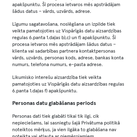
apakšpunktu. Šī procesa ietvaros mēs apstrādājam
šādus datus – vārds, uzvārds, adrese.
Līgumu sagatavošana, noslēgšana un izpilde tiek
veikta pamatojoties uz Vispārīgās datu aizsardzības
regulas 6.panta 1.daļas b),c) un f) apakšpunktu. Šī
procesa ietvaros mēs apstrādājam šādus datus –
klienta vai sadarbības partnera kontaktpersonas
vārds, uzvārds, personas kods, adrese, bankas konta
numurs, telefona numurs, e-pasta adrese.
Likumisko interešu aizsardzība tiek veikta
pamatojoties uz Vispārīgās datu aizsardzības regulas
6.panta 1.daļas f) apakšpunktu.
Personas datu glabāšanas periods
Personas dati tiek glabāti tikai tik ilgi, cik
nepieciešams, lai sasniegtu šajā Privātuma politikā
noteiktos mērķus, ja vien ilgāka to glabāšana nav
noteikta vai atļauta ar piemērojamiem