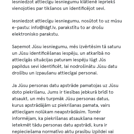
iesniedzot attiecīgu iesniegumu klātienē iepriekš
vienojoties par tikšanos un identificējot sevi.
iesniedzot attiecīgu iesniegumu, nosūtot to uz mūsu
e-pastu: info@ldgf.lv, parakstītu to ar drošu
elektronisko parakstu.
Saņemot Jūsu iesniegumu, mēs izvērtēsim tā saturu
un Jūsu identificēšanas iespēju, un atkarībā no
attiecīgās situācijas paturam iespēju lūgt Jūs
papildus sevi identificēt, lai nodrošinātu Jūsu datu
drošību un izpaušanu attiecīgai personai.
Ja Jūsu personas datu apstrāde pamatojas uz Jūsu
doto piekrišanu, Jums ir tiesības jebkurā brīdī to
atsaukt, un mēs turpmāk Jūsu personas datus,
kurus apstrādājām uz piekrišanas pamata, vairs
attiecīgam nolūkam neapstrādāsim. Tomēr
informējam, ka piekrišanas atsaukšana nevar
ietekmēt tādu personas datu apstrādi, kura ir
nepieciešama normatīvo aktu prasību izpildei vai