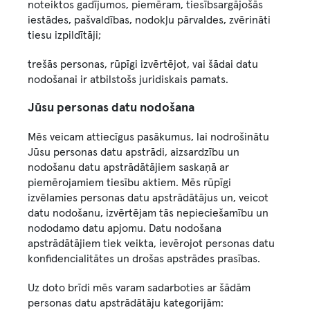
noteiktos gadījumos, piemēram, tiesībsargājošās
iestādes, pašvaldības, nodokļu pārvaldes, zvērināti
tiesu izpildītāji;
trešās personas, rūpīgi izvērtējot, vai šādai datu
nodošanai ir atbilstošs juridiskais pamats.
Jūsu personas datu nodošana
Mēs veicam attiecīgus pasākumus, lai nodrošinātu
Jūsu personas datu apstrādi, aizsardzību un
nodošanu datu apstrādātājiem saskaņā ar
piemērojamiem tiesību aktiem. Mēs rūpīgi
izvēlamies personas datu apstrādātājus un, veicot
datu nodošanu, izvērtējam tās nepieciešamību un
nododamo datu apjomu. Datu nodošana
apstrādātājiem tiek veikta, ievērojot personas datu
konfidencialitātes un drošas apstrādes prasības.
Uz doto brīdi mēs varam sadarboties ar šādām
personas datu apstrādātāju kategorijām: