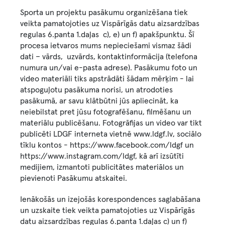
Sporta un projektu pasākumu organizēšana tiek
veikta pamatojoties uz Vispārīgās datu aizsardzības
regulas 6.panta 1.daļas c), e) un f) apakšpunktu. Šī
procesa ietvaros mums nepieciešami vismaz šādi
dati – vārds, uzvārds, kontaktinformācija (telefona
numura un/vai e-pasta adrese). Pasākumu foto un
video materiāli tiks apstrādāti šādam mērķim - lai
atspoguļotu pasākuma norisi, un atrodoties
pasākumā, ar savu klātbūtni jūs apliecināt, ka
neiebilstat pret jūsu fotografēšanu, filmēšanu un
materiālu publicēšanu. Fotogrāfijas un video var tikt
publicēti LDGF interneta vietnē www.ldgf.lv, sociālo
tīklu kontos - https://www.facebook.com/ldgf un
https://www.instagram.com/ldgf, kā arī izsūtīti
medijiem, izmantoti publicitātes materiālos un
pievienoti Pasākumu atskaitei.
Ienākošās un izejošās korespondences saglabāšana
un uzskaite tiek veikta pamatojoties uz Vispārīgās
datu aizsardzības regulas 6.panta 1.daļas c) un f)