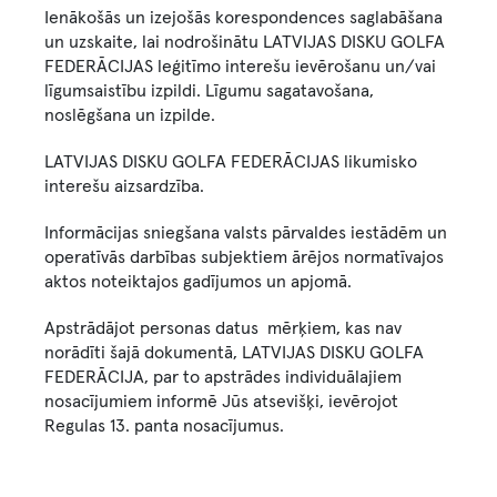
Ienākošās un izejošās korespondences saglabāšana
un uzskaite, lai nodrošinātu LATVIJAS DISKU GOLFA
FEDERĀCIJAS leģitīmo interešu ievērošanu un/vai
līgumsaistību izpildi. Līgumu sagatavošana,
noslēgšana un izpilde.
LATVIJAS DISKU GOLFA FEDERĀCIJAS likumisko
interešu aizsardzība.
Informācijas sniegšana valsts pārvaldes iestādēm un
operatīvās darbības subjektiem ārējos normatīvajos
aktos noteiktajos gadījumos un apjomā.
Apstrādājot personas datus mērķiem, kas nav
norādīti šajā dokumentā, LATVIJAS DISKU GOLFA
FEDERĀCIJA, par to apstrādes individuālajiem
nosacījumiem informē Jūs atsevišķi, ievērojot
Regulas 13. panta nosacījumus.