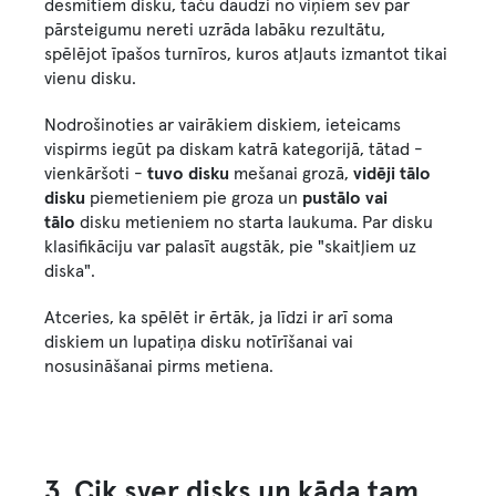
desmitiem disku, taču daudzi no viņiem sev par
pārsteigumu nereti uzrāda labāku rezultātu,
spēlējot īpašos turnīros, kuros atļauts izmantot tikai
vienu disku.
Nodrošinoties ar vairākiem diskiem, ieteicams
vispirms iegūt pa diskam katrā kategorijā, tātad -
vienkāršoti -
tuvo disku
mešanai grozā,
vidēji tālo
disku
piemetieniem pie groza un
pustālo vai
tālo
disku metieniem no starta laukuma. Par disku
klasifikāciju var palasīt augstāk, pie "skaitļiem uz
diska".
Atceries, ka spēlēt ir ērtāk, ja līdzi ir arī soma
diskiem un lupatiņa disku notīrīšanai vai
nosusināšanai pirms metiena.
3. Cik sver disks un kāda tam