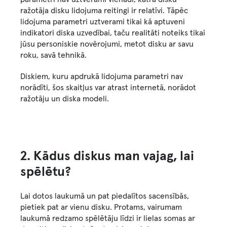
ražotāja disku lidojuma reitingi ir relatīvi. Tāpēc
lidojuma parametri uztverami tikai kā aptuveni
indikatori diska uzvedībai, taču realitāti noteiks tikai
jūsu personiskie novērojumi, metot disku ar savu
roku, savā tehnikā.
Diskiem, kuru apdrukā lidojuma parametri nav
norādīti, šos skaitļus var atrast internetā, norādot
ražotāju un diska modeli.
2. Kādus diskus man vajag, lai
spēlētu?
Lai dotos laukumā un pat piedalītos sacensībās,
pietiek pat ar vienu disku. Protams, vairumam
laukumā redzamo spēlētāju līdzi ir lielas somas ar