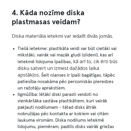
4. Kāda nozīme diska
plastmasas veidam?
Diska materiāla ietekmi var iedalīt divās jomās.
Tiešā ietekme: plastikāta veidi var būt cietāki vai
mīkstāki, vairāk vai mazāk gludi (slideni), kas arī
, kā arī to, cik ērti būs 
ietekmē lidojuma īpašības
disku satvert un izmest dažādos laika 
apstākļos
. Šeit nianses ir īpaši bagātīgas, tāpēc
patiesība nosakāma pēc personiskās pieredzes
un ražotāju aprakstiem.
Ilgmūžība: lētāki diski parasti veidoti no
vienkāršāka sastāva plastikātiem, kuri vairāk
pakļauti nodilumam - tātad disks ātrāk
nobružājas pēc kontakta ar kokiem vai citām
laukuma virsmām. Diska nodilums ietekmē
lidojumu, piemēram, padilis disks vairāk griežas