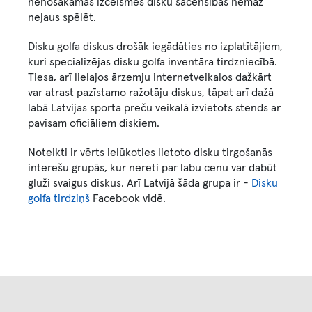
nenosakāmas izcelsmes disku sacensībās nemaz
neļaus spēlēt.
Disku golfa diskus drošāk iegādāties no izplatītājiem,
kuri specializējas disku golfa inventāra tirdzniecībā.
Tiesa, arī lielajos ārzemju internetveikalos dažkārt
var atrast pazīstamo ražotāju diskus, tāpat arī dažā
labā Latvijas sporta preču veikalā izvietots stends ar
pavisam oficiāliem diskiem.
Noteikti ir vērts ielūkoties lietoto disku tirgošanās
interešu grupās, kur nereti par labu cenu var dabūt
gluži svaigus diskus. Arī Latvijā šāda grupa ir -
Disku
golfa tirdziņš
Facebook vidē.