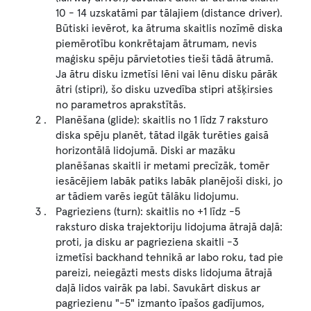
10 - 14 uzskatāmi par tālajiem (distance driver).
Būtiski ievērot, ka ātruma skaitlis nozīmē diska
piemērotību konkrētajam ātrumam, nevis
maģisku spēju pārvietoties tieši tādā ātrumā.
Ja ātru disku izmetīsi lēni vai lēnu disku pārāk
ātri (stipri), šo disku uzvedība stipri atšķirsies
no parametros aprakstītās.
Planēšana (glide): skaitlis no 1 līdz 7 raksturo
diska spēju planēt, tātad ilgāk turēties gaisā
horizontālā lidojumā. Diski ar mazāku
planēšanas skaitli ir metami precīzāk, tomēr
iesācējiem labāk patiks labāk planējoši diski, jo
ar tādiem varēs iegūt tālāku lidojumu.
Pagrieziens (turn): skaitlis no +1 līdz -5
raksturo diska trajektoriju lidojuma ātrajā daļā:
proti, ja disku ar pagrieziena skaitli -3
izmetīsi backhand tehnikā ar labo roku, tad pie
pareizi, neiegāzti mests disks lidojuma ātrajā
daļā lidos vairāk pa labi. Savukārt diskus ar
pagriezienu "-5" izmanto īpašos gadījumos,