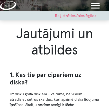
Pārlekt
uz
galveno
User
Reģistrēties/pieslēgties
account
saturu
menu
Jautājumi un
atbildes
1. Kas tie par cipariem uz
diska?
Uz disku golfa diskiem - vairuma, ne visiem -
atradīsiet četrus skaitļus, kuri apzīmē diska lidojuma
īpašības. Skaitļu nozīme secīgi ir šāda: