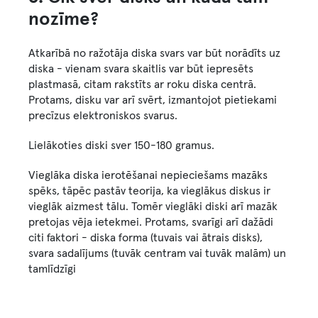
nozīme?
Atkarībā no ražotāja diska svars var būt norādīts uz
diska - vienam svara skaitlis var būt iepresēts
plastmasā, citam rakstīts ar roku diska centrā.
Protams, disku var arī svērt, izmantojot pietiekami
precīzus elektroniskos svarus.
Lielākoties diski sver 150-180 gramus.
Vieglāka diska ierotēšanai nepieciešams mazāks
spēks, tāpēc pastāv teorija, ka vieglākus diskus ir
vieglāk aizmest tālu. Tomēr vieglāki diski arī mazāk
pretojas vēja ietekmei. Protams, svarīgi arī dažādi
citi faktori - diska forma (tuvais vai ātrais disks),
svara sadalījums (tuvāk centram vai tuvāk malām) un
tamlīdzīgi