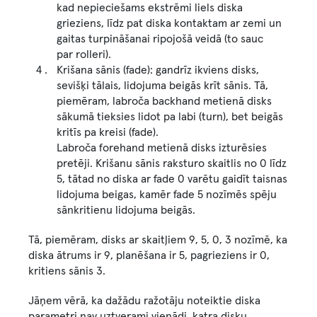
kad nepieciešams ekstrēmi liels diska
grieziens, līdz pat diska kontaktam ar zemi un
gaitas turpināšanai ripojošā veidā (to sauc
par rolleri).
Krišana sānis (fade): gandrīz ikviens disks,
sevišķi tālais, lidojuma beigās krīt sānis. Tā,
piemēram, labroča backhand metienā disks
sākumā tieksies lidot pa labi (turn), bet beigās
kritīs pa kreisi (fade).
Labroča forehand metienā disks izturēsies
pretēji. Krišanu sānis raksturo skaitlis no 0 līdz
5, tātad no diska ar fade 0 varētu gaidīt taisnas
lidojuma beigas, kamēr fade 5 nozīmēs spēju
sānkritienu lidojuma beigās.
Tā, piemēram, disks ar skaitļiem 9, 5, 0, 3 nozīmē, ka
diska ātrums ir 9, planēšana ir 5, pagrieziens ir 0,
kritiens sānis 3.
Jāņem vērā, ka dažādu ražotāju noteiktie diska
parametri nav uztverami vienādi, katra disku