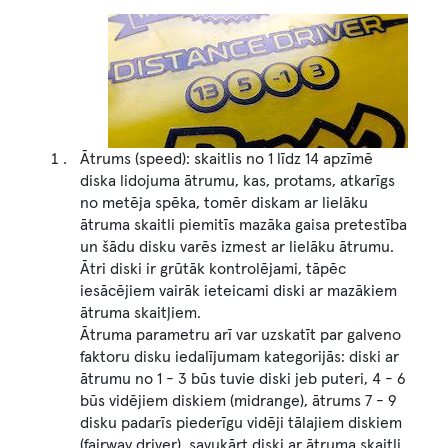
Image
Ātrums (speed): skaitlis no 1 līdz 14 apzīmē
diska lidojuma ātrumu, kas, protams, atkarīgs
no metēja spēka, tomēr diskam ar lielāku
ātruma skaitli piemitīs mazāka gaisa pretestība
un šādu disku varēs izmest ar lielāku ātrumu.
Ātri diski ir grūtāk kontrolējami, tāpēc
iesācējiem vairāk ieteicami diski ar mazākiem
ātruma skaitļiem.
Ātruma parametru arī var uzskatīt par galveno
faktoru disku iedalījumam kategorijās: diski ar
ātrumu no 1 - 3 būs tuvie diski jeb puteri, 4 - 6
būs vidējiem diskiem (midrange), ātrums 7 - 9
disku padarīs piederīgu vidēji tālajiem diskiem
(fairway driver), savukārt diski ar ātruma skaitli