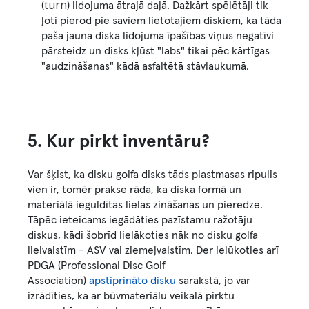
turn
(
) lidojuma ātrajā daļā. Dažkārt spēlētāji tik
ļoti pierod pie saviem lietotajiem diskiem, ka tāda
paša jauna diska lidojuma īpašības viņus negatīvi
pārsteidz un disks kļūst "labs" tikai pēc kārtīgas
"audzināšanas" kādā asfaltētā stāvlaukumā.
5. Kur pirkt inventāru?
Var šķist, ka disku golfa disks tāds plastmasas ripulis
vien ir, tomēr prakse rāda, ka diska formā un
materiālā ieguldītas lielas zināšanas un pieredze.
Tāpēc ieteicams iegādāties pazīstamu ražotāju
diskus, kādi šobrīd lielākoties nāk no disku golfa
lielvalstīm - ASV vai ziemeļvalstīm. Der ielūkoties arī
PDGA (Professional Disc Golf
Association)
apstiprināto disku
sarakstā, jo var
izrādīties, ka ar būvmateriālu veikalā pirktu