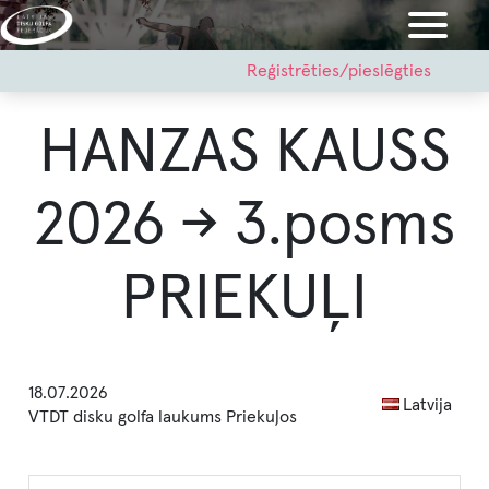
Pārlekt
uz
galveno
User
Reģistrēties/pieslēgties
account
saturu
menu
HANZAS KAUSS
2026 → 3.posms
PRIEKUĻI
18.07.2026
Latvija
VTDT disku golfa laukums Priekuļos