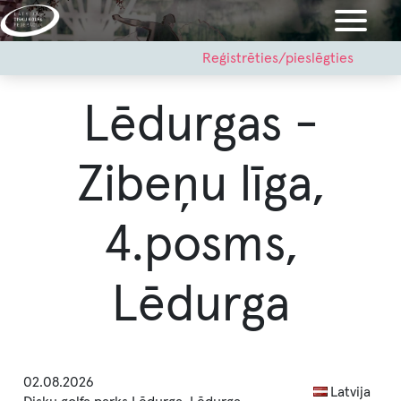
Pārlekt
uz
galveno
User
Reģistrēties/pieslēgties
account
saturu
menu
Lēdurgas -
Zibeņu līga,
4.posms,
Lēdurga
02.08.2026
Latvija