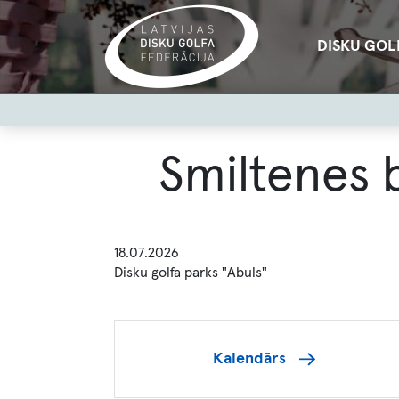
Pārlekt
uz
Main
DISKU GOL
galveno
navigation
saturu
User
account
menu
Smiltenes 
18.07.2026
Disku golfa parks "Abuls"
Kalendārs