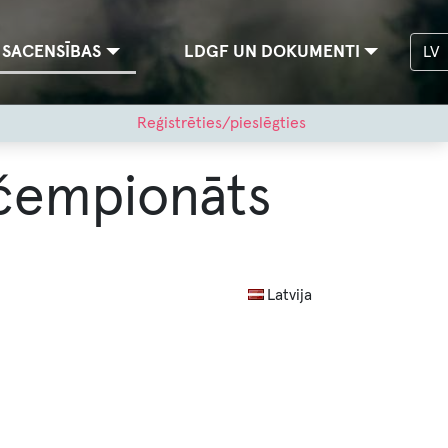
SACENSĪBAS
LDGF UN DOKUMENTI
LV
Reģistrēties/pieslēgties
 čempionāts
Latvija