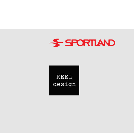
Image
Image