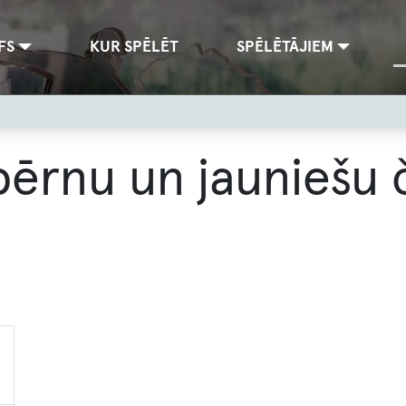
FS
KUR SPĒLĒT
SPĒLĒTĀJIEM
bērnu un jauniešu