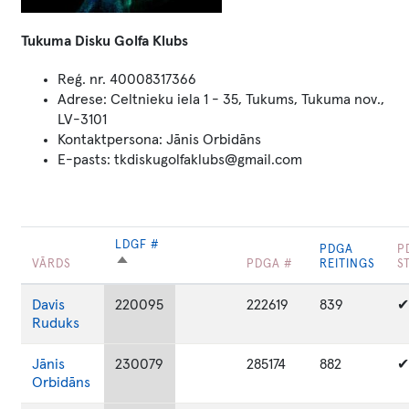
Tukuma Disku Golfa Klubs
Reģ. nr.
40008317366
Adrese: Celtnieku iela 1 - 35, Tukums, Tukuma nov.,
LV-3101
Kontaktpersona: Jānis Orbidāns
E-pasts: tkdiskugolfaklubs@gmail.com
LDGF #
PDGA
P
SAKĀRTOT
VĀRDS
PDGA #
REITINGS
S
DILSTOŠĀ
SECĪBĀ
Davis
220095
222619
839
✔
Ruduks
Jānis
230079
285174
882
✔
Orbidāns