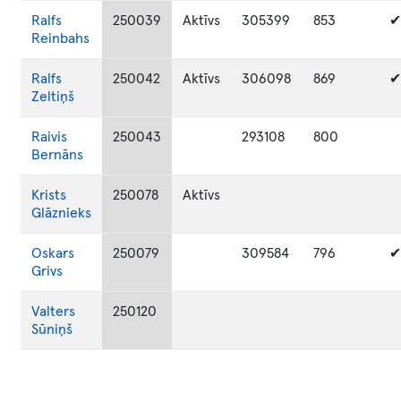
Ralfs
250039
Aktīvs
305399
853
✔
Reinbahs
Ralfs
250042
Aktīvs
306098
869
✔
Zeltiņš
Raivis
250043
293108
800
Bernāns
Krists
250078
Aktīvs
Glāznieks
Oskars
250079
309584
796
✔
Grivs
Valters
250120
Sūniņš