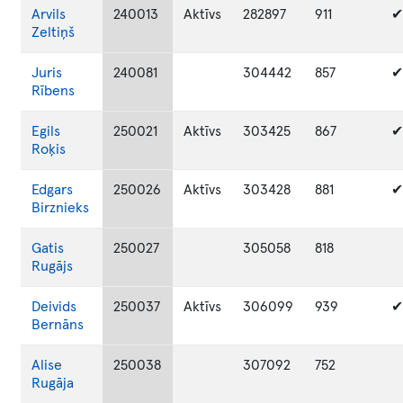
Arvils
240013
Aktīvs
282897
911
✔
Zeltiņš
Juris
240081
304442
857
✔
Rībens
Egils
250021
Aktīvs
303425
867
✔
Roķis
Edgars
250026
Aktīvs
303428
881
✔
Birznieks
Gatis
250027
305058
818
Rugājs
Deivids
250037
Aktīvs
306099
939
✔
Bernāns
Alise
250038
307092
752
Rugāja