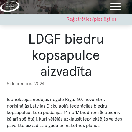
Pārlekt
uz
galveno
User
Reģistrēties/pieslēgties
account
saturu
menu
LDGF biedru
kopsapulce
aizvadīta
5.decembris, 2024
Iepriekšējās nedēļas nogalē Rīgā, 30. novembrī,
norisinājās Latvijas Disku golfa federācijas biedru
kopsapulce, kurā piedalījās 14 no 17 biedriem (klubiem),
kā arī spēlētāji, kuri vēlējās uzklausīt iepriekšējās valdes
paveikto aizvadītajā gadā un nākotnes plānus.