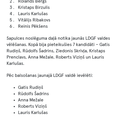
Rolands Bergs
Kristaps Birzulis
Lauris Karlušas
Vitālijs Ribakovs
Reinis Pēkšens
Sapulces noslēguma daļā notika jaunās LDGF valdes
vēlēšanas. Kopā bija pieteikušies 7 kandidāti – Gatis
Rudiņš, Rūdolfs Šadrins, Ziedonis Skrivļa, Kristaps
Prenclavs, Anna Mežale, Roberts Viziņš un Lauris
Karlušas.
Pēc balsošanas jaunajā LDGF valdē ievēlēti:
Gatis Rudiņš
Rūdolfs Šadrins
Anna Mežale
Roberts Viziņš
Lauris Karlušas