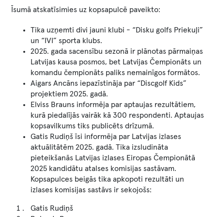
Īsumā atskatīsimies uz kopsapulcē paveikto:
Tika uzņemti divi jauni klubi - “Disku golfs Priekuļi”
un “IVI” sporta klubs.
2025. gada sacensību sezonā ir plānotas pārmaiņas
Latvijas kausa posmos, bet Latvijas Čempionāts un
komandu čempionāts paliks nemainīgos formātos.
Aigars Ancāns iepazīstināja par “Discgolf Kids”
projektiem 2025. gadā.
Elviss Brauns informēja par aptaujas rezultātiem,
kurā piedalījās vairāk kā 300 respondenti. Aptaujas
kopsavilkums tiks publicēts drīzumā.
Gatis Rudiņš īsi informēja par Latvijas izlases
aktuālitātēm 2025. gadā. Tika izsludināta
pieteikšanās Latvijas izlases Eiropas Čempionātā
2025 kandidātu atalses komisijas sastāvam.
Kopsapulces beigās tika apkopoti rezultāti un
izlases komisijas sastāvs ir sekojošs:
Gatis Rudiņš