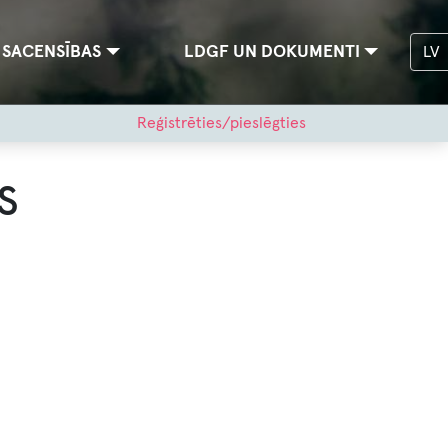
SACENSĪBAS
LDGF UN DOKUMENTI
LV
Reģistrēties/pieslēgties
s