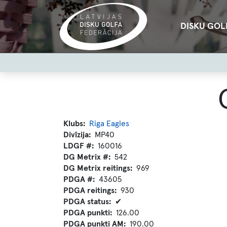
Pārlekt
uz
Main
DISKU GOL
galveno
navigation
saturu
User
account
menu
Klubs
Riga Eagles
Divīzija
MP40
LDGF #
160016
DG Metrix #
542
DG Metrix reitings
969
PDGA #
43605
PDGA reitings
930
PDGA status
✔
PDGA punkti
126.00
PDGA punkti AM
190.00