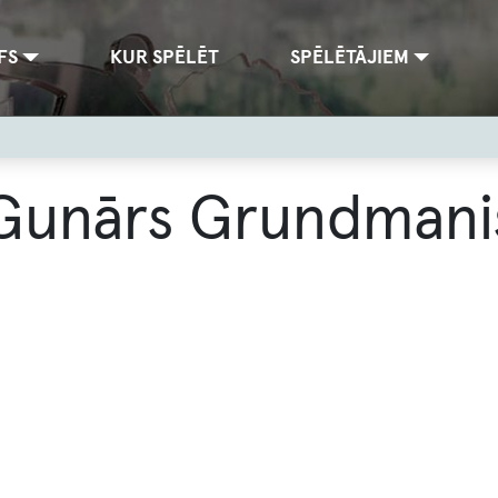
FS
KUR SPĒLĒT
SPĒLĒTĀJIEM
Gunārs Grundmani