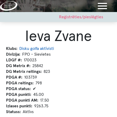
Pārlekt
uz
galveno
User
Reģistrēties/pieslēgties
account
saturu
menu
Ieva Zvane
Klubs
Disku golfa aktīvisti
Divīzija
FPO - Sievietes
LDGF #
170023
DG Metrix #
25842
DG Metrix reitings
823
PDGA #
103739
PDGA reitings
798
PDGA status
✔
PDGA punkti
45.00
PDGA punkti AM
17.50
Izlases punkti
9263.75
Statuss
Aktīvs