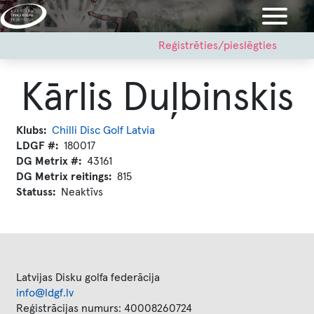
Pārlekt
uz
galveno
User
Reģistrēties/pieslēgties
account
saturu
menu
Kārlis Duļbinskis
Klubs
Chilli Disc Golf Latvia
LDGF #
180017
DG Metrix #
43161
DG Metrix reitings
815
Statuss
Neaktīvs
Latvijas Disku golfa federācija
info@ldgf.lv
Reģistrācijas numurs: 40008260724