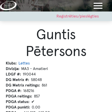
Pārlekt
uz
galveno
User
Reģistrēties/pieslēgties
account
saturu
menu
Guntis
Pētersons
Klubs
Lettes
Divīzija
MA3 - Amatieri
LDGF #
190044
DG Metrix #
58048
DG Metrix reitings
861
PDGA #
168216
PDGA reitings
857
PDGA status
✔
PDGA punkti
0.00