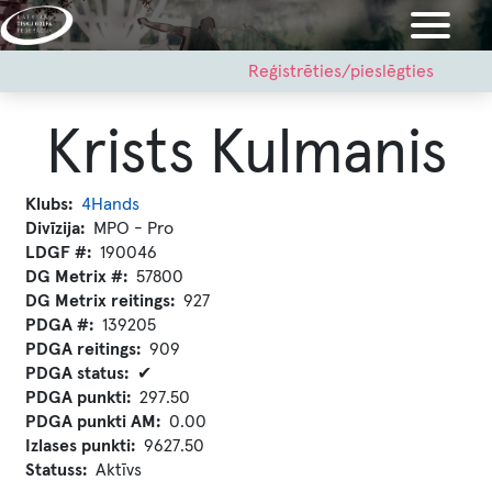
Pārlekt
uz
galveno
User
Reģistrēties/pieslēgties
account
saturu
menu
Krists Kulmanis
Klubs
4Hands
Divīzija
MPO - Pro
LDGF #
190046
DG Metrix #
57800
DG Metrix reitings
927
PDGA #
139205
PDGA reitings
909
PDGA status
✔
PDGA punkti
297.50
PDGA punkti AM
0.00
Izlases punkti
9627.50
Statuss
Aktīvs