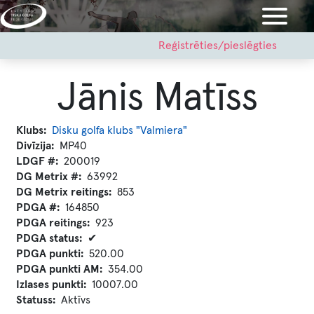
Pārlekt
uz
galveno
User
Reģistrēties/pieslēgties
account
saturu
menu
Jānis Matīss
Klubs
Disku golfa klubs "Valmiera"
Divīzija
MP40
LDGF #
200019
DG Metrix #
63992
DG Metrix reitings
853
PDGA #
164850
PDGA reitings
923
PDGA status
✔
PDGA punkti
520.00
PDGA punkti AM
354.00
Izlases punkti
10007.00
Statuss
Aktīvs