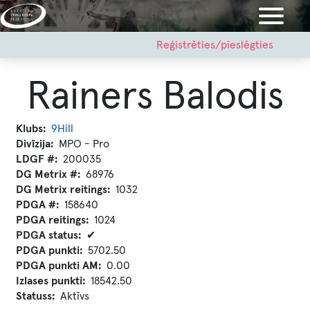
Pārlekt
uz
galveno
User
Reģistrēties/pieslēgties
account
saturu
menu
Rainers Balodis
Klubs
9Hill
Divīzija
MPO - Pro
LDGF #
200035
DG Metrix #
68976
DG Metrix reitings
1032
PDGA #
158640
PDGA reitings
1024
PDGA status
✔
PDGA punkti
5702.50
PDGA punkti AM
0.00
Izlases punkti
18542.50
Statuss
Aktīvs