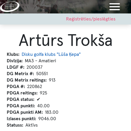
Pārlekt
uz
galveno
User
Reģistrēties/pieslēgties
account
saturu
menu
Artūrs Trokša
Klubs
Disku golfa klubs "Lūša Ķepa"
Divīzija
MA3 - Amatieri
LDGF #
200037
DG Metrix #
50551
DG Metrix reitings
913
PDGA #
220862
PDGA reitings
925
PDGA status
✔
PDGA punkti
40.00
PDGA punkti AM
183.00
Izlases punkti
9046.00
Statuss
Aktīvs