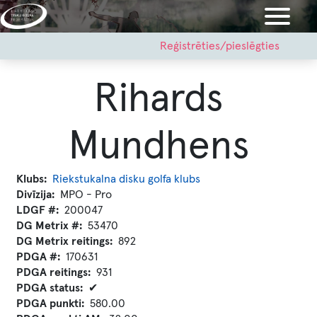
Pārlekt
uz
galveno
User
Reģistrēties/pieslēgties
account
saturu
menu
Rihards
Mundhens
Klubs
Riekstukalna disku golfa klubs
Divīzija
MPO - Pro
LDGF #
200047
DG Metrix #
53470
DG Metrix reitings
892
PDGA #
170631
PDGA reitings
931
PDGA status
✔
PDGA punkti
580.00