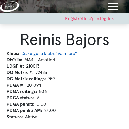
Pārlekt
uz
galveno
User
Reģistrēties/pieslēgties
account
saturu
menu
Reinis Bajors
Klubs
Disku golfa klubs "Valmiera"
Divīzija
MA4 - Amatieri
LDGF #
210013
DG Metrix #
72483
DG Metrix reitings
759
PDGA #
201094
PDGA reitings
803
PDGA status
✔
PDGA punkti
0.00
PDGA punkti AM
24.00
Statuss
Aktīvs