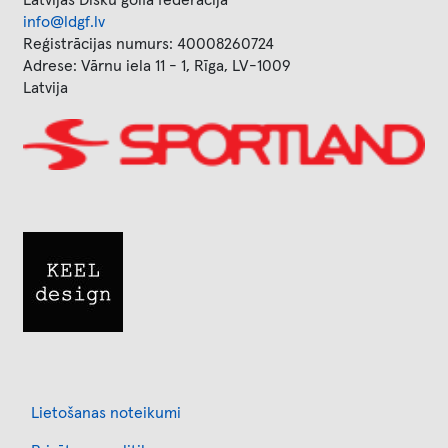
Latvijas Disku golfa federācija
info@ldgf.lv
Reģistrācijas numurs: 40008260724
Adrese: Vārnu iela 11 - 1, Rīga, LV-1009
Latvija
Image
Image
Footer
Lietošanas noteikumi