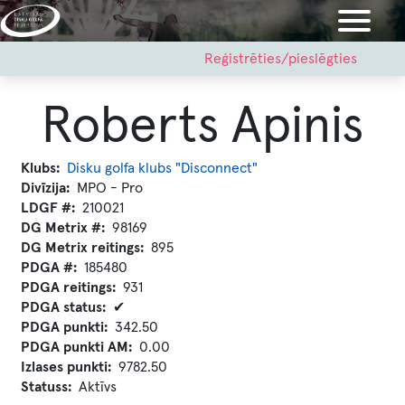
Pārlekt
uz
galveno
User
Reģistrēties/pieslēgties
account
saturu
menu
Roberts Apinis
Klubs
Disku golfa klubs "Disconnect"
Divīzija
MPO - Pro
LDGF #
210021
DG Metrix #
98169
DG Metrix reitings
895
PDGA #
185480
PDGA reitings
931
PDGA status
✔
PDGA punkti
342.50
PDGA punkti AM
0.00
Izlases punkti
9782.50
Statuss
Aktīvs