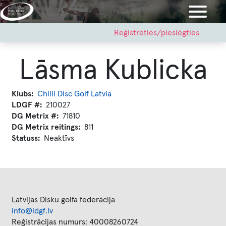
Pārlekt
uz
galveno
User
Reģistrēties/pieslēgties
account
saturu
menu
Lāsma Kublicka
Klubs
Chilli Disc Golf Latvia
LDGF #
210027
DG Metrix #
71810
DG Metrix reitings
811
Statuss
Neaktīvs
Latvijas Disku golfa federācija
info@ldgf.lv
Reģistrācijas numurs: 40008260724