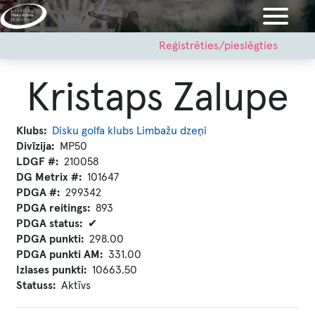
Pārlekt
uz
galveno
User
Reģistrēties/pieslēgties
account
saturu
menu
Kristaps Zalupe
Klubs
Disku golfa klubs Limbažu dzeņi
Divīzija
MP50
LDGF #
210058
DG Metrix #
101647
PDGA #
299342
PDGA reitings
893
PDGA status
✔
PDGA punkti
298.00
PDGA punkti AM
331.00
Izlases punkti
10663.50
Statuss
Aktīvs