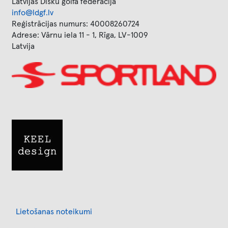
Latvijas Disku golfa federācija
info@ldgf.lv
Reģistrācijas numurs: 40008260724
Adrese: Vārnu iela 11 - 1, Rīga, LV-1009
Latvija
Image
Image
Footer
Lietošanas noteikumi