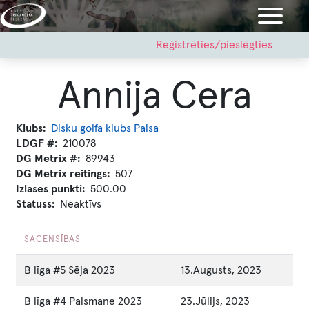
Pārlekt
uz
galveno
User
Reģistrēties/pieslēgties
account
saturu
menu
Annija Cera
Klubs
Disku golfa klubs Palsa
LDGF #
210078
DG Metrix #
89943
DG Metrix reitings
507
Izlases punkti
500.00
Statuss
Neaktīvs
SACENSĪBAS
B līga #5 Sēja 2023
13.Augusts, 2023
B līga #4 Palsmane 2023
23.Jūlijs, 2023