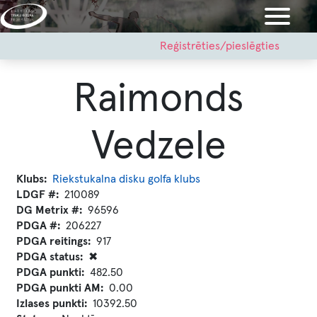
Pārlekt
uz
galveno
User
Reģistrēties/pieslēgties
account
saturu
menu
Raimonds
Vedzele
Klubs
Riekstukalna disku golfa klubs
LDGF #
210089
DG Metrix #
96596
PDGA #
206227
PDGA reitings
917
PDGA status
✖
PDGA punkti
482.50
PDGA punkti AM
0.00
Izlases punkti
10392.50