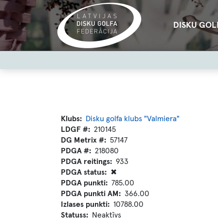
Pārlekt
uz
Main
DISKU GOL
galveno
navigation
saturu
User
account
menu
Klubs
Disku golfa klubs "Valmiera"
LDGF #
210145
DG Metrix #
57147
PDGA #
218080
PDGA reitings
933
PDGA status
✖
PDGA punkti
785.00
PDGA punkti AM
366.00
Izlases punkti
10788.00
Statuss
Neaktīvs