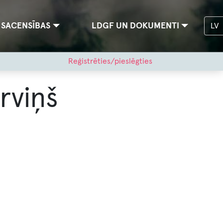
SACENSĪBAS
LDGF UN DOKUMENTI
LV
Reģistrēties/pieslēgties
urviņš