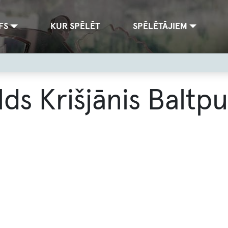
FS
KUR SPĒLĒT
SPĒLĒTĀJIEM
lds Krišjānis Baltp