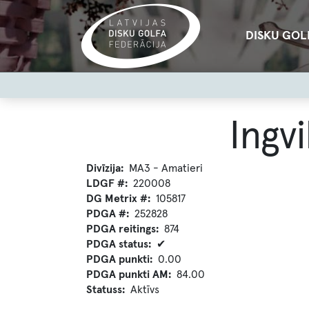
Pārlekt
uz
Main
DISKU GOL
galveno
navigation
saturu
User
account
menu
Ingvi
Divīzija
MA3 - Amatieri
LDGF #
220008
DG Metrix #
105817
PDGA #
252828
PDGA reitings
874
PDGA status
✔
PDGA punkti
0.00
PDGA punkti AM
84.00
Statuss
Aktīvs