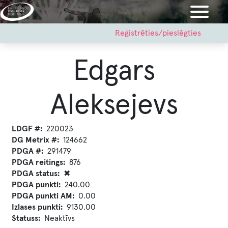
Pārlekt
uz
galveno
User
Reģistrēties/pieslēgties
account
saturu
menu
Edgars
Aleksejevs
LDGF #
220023
DG Metrix #
124662
PDGA #
291479
PDGA reitings
876
PDGA status
✖
PDGA punkti
240.00
PDGA punkti AM
0.00
Izlases punkti
9130.00
Statuss
Neaktīvs