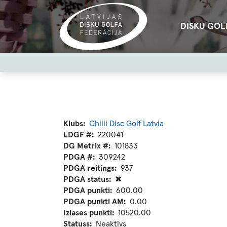
Pārlekt
uz
Main
DISKU GOL
galveno
navigation
saturu
User
account
menu
Klubs
Chilli Disc Golf Latvia
LDGF #
220041
DG Metrix #
101833
PDGA #
309242
PDGA reitings
937
PDGA status
✖
PDGA punkti
600.00
PDGA punkti AM
0.00
Izlases punkti
10520.00
Statuss
Neaktīvs