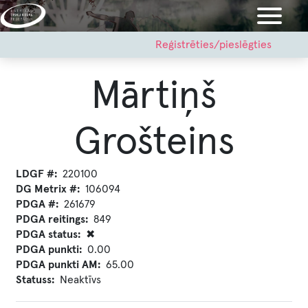
Pārlekt
uz
galveno
User
Reģistrēties/pieslēgties
account
saturu
menu
Mārtiņš
Grošteins
LDGF #
220100
DG Metrix #
106094
PDGA #
261679
PDGA reitings
849
PDGA status
✖
PDGA punkti
0.00
PDGA punkti AM
65.00
Statuss
Neaktīvs