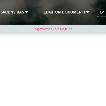
SACENSĪBAS
LDGF UN DOKUMENTI
LV
Reģistrēties/pieslēgties
s