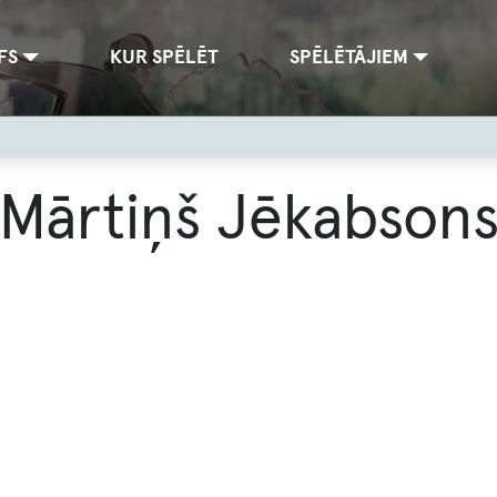
FS
KUR SPĒLĒT
SPĒLĒTĀJIEM
Mārtiņš Jēkabson