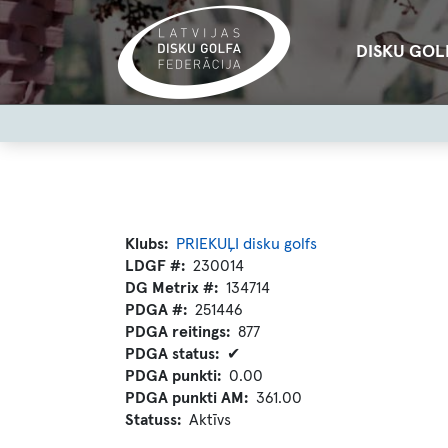
Pārlekt
uz
Main
DISKU GOL
galveno
navigation
saturu
User
account
menu
Klubs
PRIEKUĻI disku golfs
LDGF #
230014
DG Metrix #
134714
PDGA #
251446
PDGA reitings
877
PDGA status
✔
PDGA punkti
0.00
PDGA punkti AM
361.00
Statuss
Aktīvs