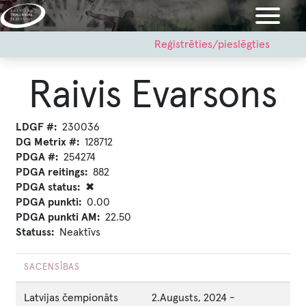
Pārlekt
uz
galveno
User
Reģistrēties/pieslēgties
account
saturu
menu
Raivis Evarsons
LDGF #
230036
DG Metrix #
128712
PDGA #
254274
PDGA reitings
882
PDGA status
✖
PDGA punkti
0.00
PDGA punkti AM
22.50
Statuss
Neaktīvs
SACENSĪBAS
Latvijas čempionāts
2.Augusts, 2024
-