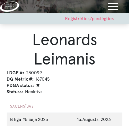
Pārlekt
uz
galveno
User
Reģistrēties/pieslēgties
account
saturu
menu
Leonards
Leimanis
LDGF #
230099
DG Metrix #
167045
PDGA status
✖
Statuss
Neaktīvs
SACENSĪBAS
B līga #5 Sēja 2023
13.Augusts, 2023