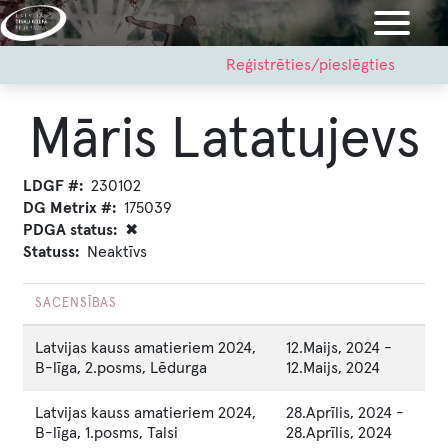
Pārlekt
uz
galveno
User
Reģistrēties/pieslēgties
account
saturu
menu
Māris Latatujevs
LDGF #
230102
DG Metrix #
175039
PDGA status
✖
Statuss
Neaktīvs
SACENSĪBAS
Latvijas kauss amatieriem 2024,
12.Maijs, 2024
-
B-līga, 2.posms, Lēdurga
12.Maijs, 2024
Latvijas kauss amatieriem 2024,
28.Aprīlis, 2024
-
B-līga, 1.posms, Talsi
28.Aprīlis, 2024