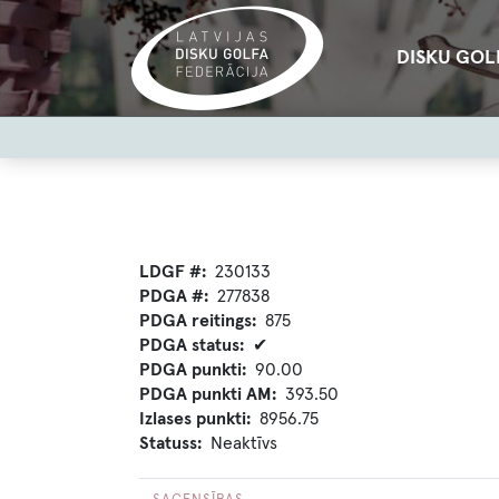
Pārlekt
uz
Main
DISKU GOL
galveno
navigation
saturu
User
account
menu
LDGF #
230133
PDGA #
277838
PDGA reitings
875
PDGA status
✔
PDGA punkti
90.00
PDGA punkti AM
393.50
Izlases punkti
8956.75
Statuss
Neaktīvs