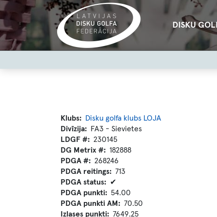
Pārlekt
uz
Main
DISKU GOL
galveno
navigation
saturu
User
account
menu
Klubs
Disku golfa klubs LOJA
Divīzija
FA3 - Sievietes
LDGF #
230145
DG Metrix #
182888
PDGA #
268246
PDGA reitings
713
PDGA status
✔
PDGA punkti
54.00
PDGA punkti AM
70.50
Izlases punkti
7649.25