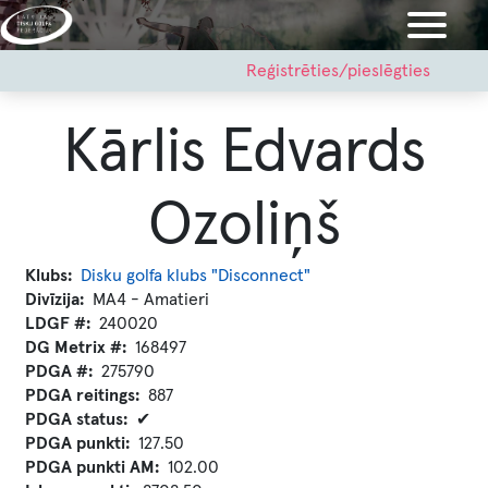
Pārlekt
uz
galveno
User
Reģistrēties/pieslēgties
account
saturu
menu
Kārlis Edvards
Ozoliņš
Klubs
Disku golfa klubs "Disconnect"
Divīzija
MA4 - Amatieri
LDGF #
240020
DG Metrix #
168497
PDGA #
275790
PDGA reitings
887
PDGA status
✔
PDGA punkti
127.50
PDGA punkti AM
102.00