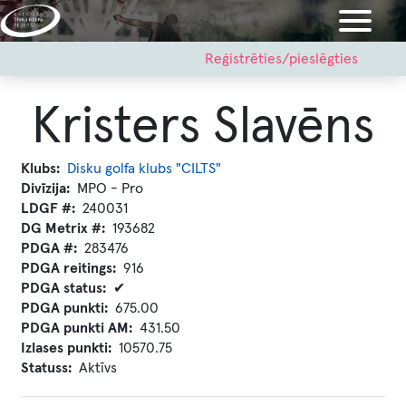
Pārlekt
uz
galveno
User
Reģistrēties/pieslēgties
account
saturu
menu
Kristers Slavēns
Klubs
Disku golfa klubs "CILTS"
Divīzija
MPO - Pro
LDGF #
240031
DG Metrix #
193682
PDGA #
283476
PDGA reitings
916
PDGA status
✔
PDGA punkti
675.00
PDGA punkti AM
431.50
Izlases punkti
10570.75
Statuss
Aktīvs