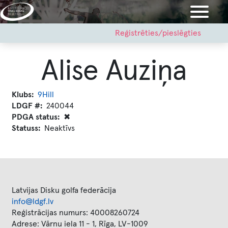
Pārlekt
uz
galveno
User
Reģistrēties/pieslēgties
account
saturu
menu
Alise Auziņa
Klubs
9Hill
LDGF #
240044
PDGA status
✖
Statuss
Neaktīvs
Latvijas Disku golfa federācija
info@ldgf.lv
Reģistrācijas numurs: 40008260724
Adrese: Vārnu iela 11 - 1, Rīga, LV-1009