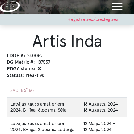
Pārlekt
uz
galveno
User
Reģistrēties/pieslēgties
account
saturu
menu
Artis Inda
LDGF #
240052
DG Metrix #
187537
PDGA status
✖
Statuss
Neaktīvs
SACENSĪBAS
Latvijas kauss amatieriem
18.Augusts, 2024
-
2024, B-līga, 6.posms, Sēja
18.Augusts, 2024
Latvijas kauss amatieriem
12.Maijs, 2024
-
2024, B-līga, 2.posms, Lēdurga
12.Maijs, 2024