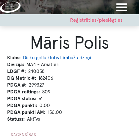
Pārlekt
uz
galveno
User
Reģistrēties/pieslēgties
account
saturu
menu
Māris Polis
Klubs
Disku golfa klubs Limbažu dzeņi
Divīzija
MA4 - Amatieri
LDGF #
240058
DG Metrix #
182406
PDGA #
299327
PDGA reitings
809
PDGA status
✔
PDGA punkti
0.00
PDGA punkti AM
156.00
Statuss
Aktīvs
SACENSĪBAS