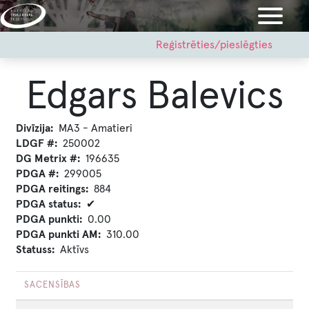
Pārlekt
uz
galveno
User
Reģistrēties/pieslēgties
account
saturu
menu
Edgars Balevics
Divīzija
MA3 - Amatieri
LDGF #
250002
DG Metrix #
196635
PDGA #
299005
PDGA reitings
884
PDGA status
✔
PDGA punkti
0.00
PDGA punkti AM
310.00
Statuss
Aktīvs
SACENSĪBAS