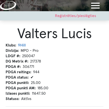
Pārlekt
uz
galveno
User
Reģistrēties/pieslēgties
account
saturu
menu
Valters Lucis
Klubs
9Hill
Divīzija
MPO - Pro
LDGF #
250047
DG Metrix #
217378
PDGA #
306771
PDGA reitings
944
PDGA status
✔
PDGA punkti
25.00
PDGA punkti AM
185.00
Izlases punkti
11647.50
Statuss
Aktīvs