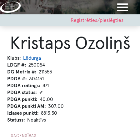
Pārlekt
uz
galveno
User
Reģistrēties/pieslēgties
account
saturu
menu
Kristaps Ozoliņš
Klubs
Lēdurga
LDGF #
250054
DG Metrix #
211553
PDGA #
304131
PDGA reitings
871
PDGA status
✔
PDGA punkti
40.00
PDGA punkti AM
307.00
Izlases punkti
8813.50
Statuss
Neaktīvs
SACENSĪBAS